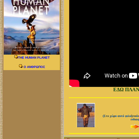
THE HUMAN PLANET
O ΑΝΘΡΩΠΟΣ
ΕΔΩ ΠΛΑΝ
(Στο χώρο αυτό φιλοξενού
ενδια