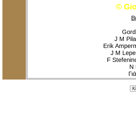
© Gi
B
Gord
J M Pil
Erik Amperm
J M Lepe
F Stefenin
N 
Γι