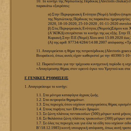
10. Το κυνήγι της Νησιώτικης Πέρδικας (Alectoris chukar) 
παρακάτω εξαιρέσεις:
α) Στην Περιφερειακή Ενότητα (Νομό) Λέσβου (συμπε
της Νησιώτικης Πέρδικας τις παρακάτω ημερομηνίες: 
2020, 18-10-2020, 25-10-2020 , 01-11-2020 συνολικ
β) Στις Περιφερειακές Ενότητες (Νομούς)Σάμου και 
(Α’ ΚΟΚΔ) επιτρέπεται το κυνήγι της ως εξής. Στην Π
Κυριακή.Στην Π.Ε (Νομό) Χίου από 15.09.2020 έως 3
(Α) της αριθ. 97734/4284/14.08.2007 απόφασης «Τρ
11. Απαγορεύεται η θήρα της πετροπέρδικας (Alectoris graec
Βουραϊκού, όπως αυτές είχαν καθοριστεί με την 40390/1-1
12. Παρατείνεται για την τρέχουσα κυνηγετική περίοδο η 
«Απαγόρευσης θήρας στον ορεινό όγκο του Υμηττού και στα
Γ. ΓΕΝΙΚΕΣ ΡΥΘΜΙΣΕΙΣ
1. Απαγορεύουμε το κυνήγι:
1.1. Στα μόνιμα καταφύγια άγριας ζωής.
1.2. Στα εκτροφεία θηραμάτων.
1.3. Στις περιοχές όπου ισχύουν απαγορεύσεις θήρας ορισμέν
1.4. Στους πυρήνες των Εθνικών Δρυμών.
1.5. Σε ζώνη πλάτους πεντακοσίων (500) μέτρων κατά μήκος
1.6. Σε θαλάσσια ζώνη πλάτους τριακοσίων (300) μέτρων από 
1.7. Σε όλες τις περιοχές και για όλα τα είδη που ισχύουν 
Β’/18.12.1985) κοινή υπουργική απόφαση, όπως αυτή τροπ