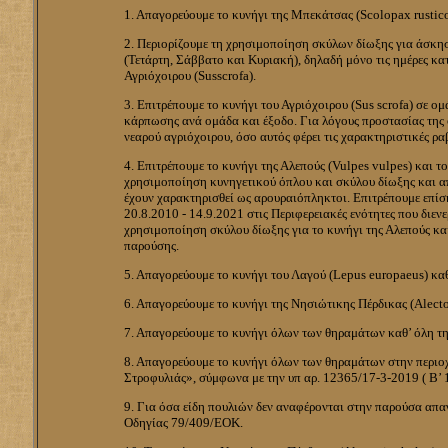
1. Απαγορεύουμε το κυνήγι της Μπεκάτσας (Scolopax rusticol
2. Περιορίζουμε τη χρησιμοποίηση σκύλων δίωξης για άσκηση
(Τετάρτη, Σάββατο και Κυριακή), δηλαδή μόνο τις ημέρες κατ
Αγριόχοιρου (Susscrofa).
3. Επιτρέπουμε το κυνήγι του Αγριόχοιρου (Sus scrofa) σε ο
κάρπωσης ανά ομάδα και έξοδο. Για λόγους προστασίας της 
νεαρού αγριόχοιρου, όσο αυτός φέρει τις χαρακτηριστικές ρ
4. Επιτρέπουμε το κυνήγι της Αλεπούς (Vulpes vulpes) και 
χρησιμοποίηση κυνηγετικού όπλου και σκύλου δίωξης και απ
έχουν χαρακτηρισθεί ως αρουραιόπληκτοι. Επιτρέπουμε επίση
20.8.2010 - 14.9.2021 στις Περιφερειακές ενότητες που διεν
χρησιμοποίηση σκύλου δίωξης για το κυνήγι της Αλεπούς κα
παρούσης.
5. Απαγορεύουμε το κυνήγι του Λαγού (Lepus europaeus) καθ
6. Απαγορεύουμε το κυνήγι της Νησιώτικης Πέρδικας (Alector
7. Απαγορεύουμε το κυνήγι όλων των θηραμάτων καθ’ όλη τη
8. Απαγορεύουμε το κυνήγι όλων των θηραμάτων στην περιοχή
Στροφυλιάς», σύμφωνα με την υπ αρ. 12365/17-3-2019 ( Β
9. Για όσα είδη πουλιών δεν αναφέρονται στην παρούσα απαγο
Οδηγίας 79/409/ΕΟΚ.