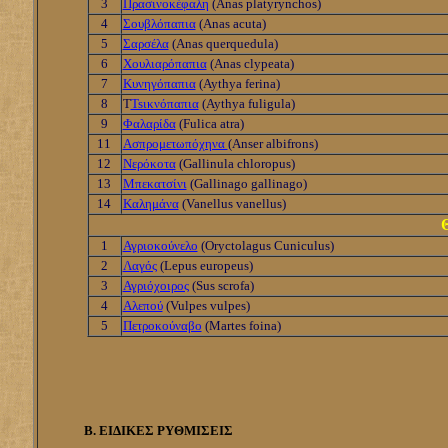
3
Πρασινοκέφαλη
(Anas platyrynchos)
4
Σουβλόπαπια
(Anas acuta)
5
Σαρσέλα
(Anas querquedula)
6
Χουλιαρόπαπια
(Anas clypeata)
7
Κυνηγόπαπια
(Aythya ferina)
8
Τ
Tsικνόπαπια
(Aythya fuligula)
9
Φαλαρίδα
(Fulica atra)
11
Ασπρομετωπόχηνα
(Anser albifrons)
12
Νερόκοτα
(Gallinula chloropus)
13
Μπεκατσίνι
(Gallinago gallinago)
14
Καλημάνα
(Vanellus vanellus)
1
Αγριοκούνελο
(Oryctolagus Cuniculus)
2
Λαγός
(Lepus europeus)
3
Αγριόχοιρος
(Sus scrofa)
4
Αλεπού
(Vulpes vulpes)
5
Πετροκούναβο
(Martes foina)
Β. ΕΙΔΙΚΕΣ ΡΥΘΜΙΣΕΙΣ