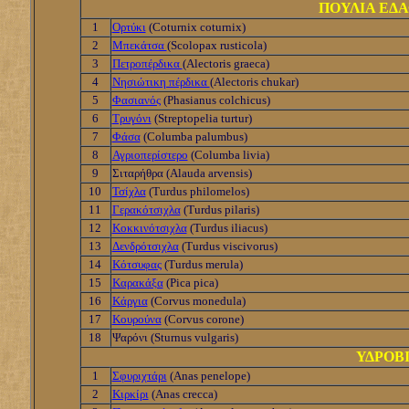
ΠΟΥΛΙΑ ΕΔΑ
1
Ορτύκι
(Coturnix coturnix)
2
Μπεκάτσα
(Scolopax rusticola)
3
Πετροπέρδικα
(Alectoris graeca)
4
Νησιώτικη πέρδικα
(Alectoris chukar)
5
Φασιανός
(Phasianus colchicus)
6
Τρυγόνι
(Streptopelia turtur)
7
Φάσα
(Columba palumbus)
8
Αγριοπερίστερο
(Columba livia)
9
Σιταρήθρα (Alauda arvensis)
10
Τσίχλα
(Turdus philomelos)
11
Γερακότσιχλα
(Turdus pilaris)
12
Κοκκινότσιχλα
(Turdus iliacus)
13
Δενδρότσιχλα
(Turdus viscivorus)
14
Κότσυφας
(Turdus merula)
15
Καρακάξα
(Pica pica)
16
Κάργια
(Corvus monedula)
17
Κουρούνα
(Corvus corone)
18
Ψαρόνι (Sturnus vulgaris)
ΥΔΡΟΒΙ
1
Σφυριχτάρι
(Anas penelope)
2
Κιρκίρι
(Anas crecca)