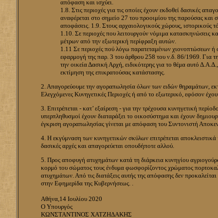
απόφαση και ισχύει.
1.8. Στις περιοχές για τις οποίες έχουν εκδοθεί δασικές απ
αναφέρεται στο σημείο 27 του προοιμίου της παρούσας και σε
αποφάσεις. 1.9. Στους αρχαιολογικούς χώρους, ιστορικούς 
1.10. Σε περιοχές που λειτουργούν νόμιμα κατασκηνώσεις κα
μέτρων από την εξωτερική περίφραξη αυτών.
1.11 Σε περιοχές πού λόγω παρατεταμένων χιονοπτώσεων ή ο
εφαρμογή της παρ. 3 του άρθρου 258 του ν.δ. 86/1969. Για τ
την οικεία Δασική Αρχή, ειδικότερης για το θέμα αυτό Δ.Α.Δ
εκτίμηση της επικρατούσας κατάστασης.
2. Απαγορεύουμε την αγοραπωλησία όλων των ειδών θηραμάτων, εκτό
Ελεγχόμενες Κυνηγετικές Περιοχές ή από το εξωτερικό, εφόσον έχουν
3. Επιτρέπεται - κατ’ εξαίρεση - για την τρέχουσα κυνηγετική περ
υπερπληθυσμοί έχουν διαταράξει το οικοσύστημα και έχουν δημιουρ
έγκριση αγοραπωλησίας γίνεται με απόφαση του Συντονιστή Αποκεν
4. Η εκγύμναση των κυνηγετικών σκύλων επιτρέπεται αποκλειστικά 
δασικές αρχές και απαγορεύεται οπουδήποτε αλλού.
5. Προς αποφυγή ατυχημάτων κατά τη διάρκεια κυνηγίου αγριογούρο
κορμό του σώματος τους ένδυμα φωσφορίζοντος χρώματος πορτοκαλί
ατυχημάτων. Από τις διατάξεις αυτής της απόφασης δεν προκαλείτα
στην Εφημερίδα της Κυβερνήσεως. .
Αθήνα,14 Ιουλίου 2020
Ο Υπουργός
ΚΩΝΣΤΑΝΤΙΝΟΣ ΧΑΤΖΗΔΑΚΗΣ