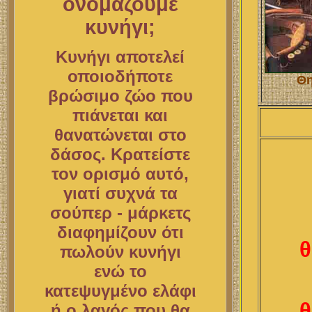
ονομάζουμε
κυνήγι;
Κυνήγι αποτελεί
οποιοδήποτε
Θη
βρώσιμο ζώο που
πιάνεται και
θανατώνεται στο
δάσος. Κρατείστε
τον ορισμό αυτό,
γιατί συχνά τα
σούπερ - μάρκετς
διαφημίζουν ότι
θ
πωλούν κυνήγι
ενώ το
κατεψυγμένο ελάφι
θ
ή ο λαγός που θα