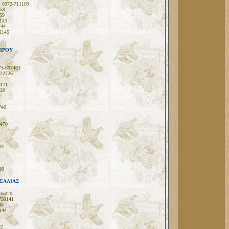
& 6972-711169
158
59
143
144
1145
ΙΡΟΥ
73-697463
822726
7471
729
740
7470
33
30
ΣΑΛΙΑΣ
35020
750141
46
144
37