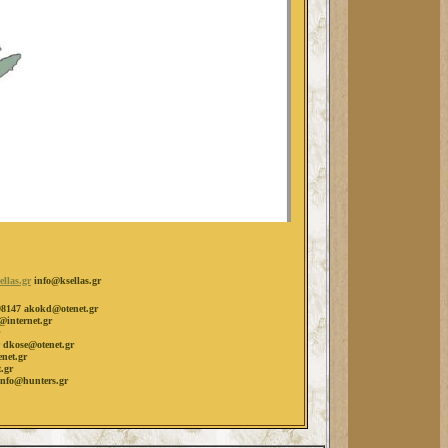
llas.gr
info@ksellas.gr
8147 akokd@otenet.gr
@internet.gr
dkose@otenet.gr
net.gr
.gr
info@hunters.gr