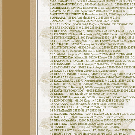
1 ΑΛΕΞΑΝΔΡΕΙΑΣ , 59300 Αλεξάνδρεια 23330-24357 23330-24357
2 ΑΛΕΞΑΝΔΡΟΥΠΟΛΗΣ , 68100 Αλεξανδρούπολη 25510-25528 25
3 ΑΜΠΕΛΟΚΗΠΩΝ ΘΕΣ Ελευθερίας 3, 56123 Αμπελόκηποι 2310-73
4 ΑΜΥΝΤΑΙΟΥ , 53200 Αμύνταιο 23860-23068 23860-23068
5 ΑΡΓΟΥΣ ΟΡΕΣΤΙΚΟΥ Ν.Παπαθανασίου 15, 52200 Αργος Ορεστικ
6 ΑΡΙΔΑΙΑΣ , 58400 Αριδαία 23840-21649 23840-21649
7 ΑΡΝΑΙΑΣ , 63074 Αρναία 23720-22648 23720-22648
8 ΒΕΛΒΕΝΔΟΥ , 50400 Βελβ.Κοζάνης 24540-21999 24540-21999
9 ΒΕΛΒΕΝΔΟΥΣ 24540-21999 24540-21999
10 ΒΕΡΟΙΑΣ Περικλέους 2, 59100 Βέροια 23310-27495 23310-274
11 ΓΙΑΝΝΙΤΣΩΝ ΑφώνΠαπαϊωάννου10, 58100 Γιαννιτσά 23820-23
12 ΓΟΥΜΕΝΙΣΣΗΣ , 61300 Γουμένισσα 23430-41874 23430-43513
13 ΓΡΕΒΕΝΩΝ Ελ.Βενιζέλου 7, 51100 Γρεβενά 24620-23696 2462
14 ΔΕΣΚΑΤΗΣ , 51200 Δεσκάτη 24930-31377 24930-32318
15 ΔΙΔΥΜΟΤΕΙΧΟΥ , 68300 Διδυμότειχο 25530-22674 25530-22674
16 ΔΟΞΑΤΟΥ , 66300 Δοξάτο 25210-66008 25210-66008
17 ΔΡΑΜΑΣ Ηπείρου 22, 66100 Δράμα 25210-34461 25210-34461
18 ΕΔΕΣΣΗΣ Κων/πόλεως 21, 58200 Έδεσσα 23810-22455 23810-2
19 ΕΛΕΥΘΕΡΟΥΠΟΛΕΩΣ , 64100 Ελευθερούπολη 25920-22786 25
20 ΕΠΑΝΩΜΗΣ , 57500 Επανωμή 23920-42450 23920-42450
21 ΖΑΓΚΛΙΒΕΡΙΟΥ , 57012 Ζαγκλ.Λαγκαδά 23930-32042 23930-3
22 ΘΑΣΟΥ , 64004 Θάσος 25930-51910 25930-51910
23 ΘΕΣΣΑΛΟΝΙΚΗΣ Αμύντα 7, 54631 Θεσσαλονίκη 2310-278543 2
24 ΚΑΒΑΛΑΣ Ομονοίας 91, 65001 Καβάλα 2510-227452 2510-227
25 ΚΑΣΣΑΝΔΡΑΣ , 63077 Κασσάνδρεια 23740-22281 23397 23740
26 ΚΑΣΤΟΡΙΑΣ , 52100 Καστοριά 24670-29387 24670-29387
27 ΚΑΤΕΡΙΝΗΣ Κανάρη 1, 60100 Κατερίνη 23510-24877 23510-24
28 ΚΑΤΩ ΝΕΥΡΟΚΟΠΙΟΥ , 66033 Κ.Νευροκόπι 25230-23006 2523
29 ΚΙΛΚΙΣ , 61100 Κιλκίς 23410-28283 23410-28283
30 ΚΟΖΑΝΗΣ Αραπίτσης 47, 50100 Κοζάνη 24610-30477 24610-30
31 ΚΟΜΟΤΗΝΗΣ , 69100 Κομοτηνή 25310-22885 25310-24727
32 ΛΑΓΚΑΔΑ , 57200 Λαγκαδάς 23940-23083 23940-23083
33 ΜΑΥΡΟΘΑΛΑΣΣΑΣ , 62049 23220-31835 23220-31835
34 ΜΕΤΑΞΑΔΩΝ 25530-51117 25530-5117
35 Ν.ΖΙΧΝΗΣ ΦΥΛΛΙΔΟΣ , 62042 Ν.Ζίχνη 23240-22214 23240-222
36 ΝΑΟΥΣΗΣ , 59200 Νάουσα 23320-28581 23320-28581
37 ΝΕΑ ΜΟΥΔΑΝΙΑ , 63200 Ν.Μουδανιά 23730-22377 23730-2237
38 ΝΙΓΡΙΤΑΣ , 62200 Νιγρίτα 23220-22709 23220-22709
39 ΞΑΝΘΗΣ , 67100 Ξάνθη 25410-22846 25410-22846
40 ΟΡΕΣΤΙΑΔΟΣ Αναγεννήσεως 117, 68200 Ορεστιάδα 25520-2978
41 ΠΟΛΥΓΥΡΟΥ , 63100 Πολύγυρος 23710-22734 23710-22734