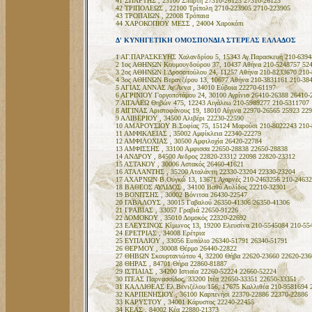
41 ΣΠΑΡΤΗΣ , 23100 Σπάρτη 27310-26123 27310-26123
42 ΤΡΙΠΟΛΕΩΣ , 22100 Τρίπολη 2710-223905 2710-223905
43 ΤΡΟΠΑΙΩΝ , 22008 Τρόπαια
44 ΧΑΡΟΚΟΠΙΟΥ ΜΕΣΣ , 24004 Χαροκόπι
Δ' ΚΥΝΗΓΕΤΙΚΗ ΟΜΟΣΠΟΝΔΙΑ ΣΤΕΡΕΑΣ ΕΛΛΑΔΟΣ
1 ΑΓ.ΠΑΡΑΣΚΕΥΗΣ Χαλανδρίου 5, 15343 Αγ.Παρασκευή 210-6394
2 1ος ΑΘΗΝΩΝ Κουμουνδούρου 37, 10437 Αθήνα 210-5248757 524
3 2ος ΑΘΗΝΩΝ Ι.Δροσοπούλου 24, 11257 Αθήνα 210-8233670 210-
4 3ος ΑΘΗΝΩΝ Βερανζέρου 13, 10677 Αθήνα 210-3831161 210-38
5 ΑΓΙΑΣ ΑΝΝΑΣ Αγ.Αννα , 34010 Εύβοια 22270-61197
6 ΑΓΡΙΝΙΟΥ Γοργοποτάμου 24, 30100 Αγρίνιο 26410-26388 26410-
7 ΑΙΓΑΛΕΩ Θηβών 475, 12243 Αιγάλεω 210-5989277 210-5311707
8 ΑΙΓΙΝΑΣ Αριστοφάνους 19, 18010 Αίγινα 22970-26565 25923 229
9 ΑΛΙΒΕΡΙΟΥ , 34500 Αλιβέρι 22230-22590
10 ΑΜΑΡΟΥΣΙΟΥ Β.Σοφίας 75, 15124 Μαρούσι 210-8022243 210-
11 ΑΜΦΙΚΛΕΙΑΣ , 35002 Αμφίκλεια 22340-22279
12 ΑΜΦΙΛΟΧΙΑΣ , 30500 Αμφιλοχία 26420-22784
13 ΑΜΦΙΣΣΗΣ , 33100 Αμφισσα 22650-28838 22650-28838
14 ΑΝΔΡΟΥ , 84500 Ανδρος 22820-23312 22098 22820-23312
15 ΑΣΤΑΚΟΥ , 30006 Αστακός 26460-41621
16 ΑΤΑΛΑΝΤΗΣ , 35200 Αταλάντη 22330-23204 22330-23204
17 ΑΧΑΡΝΩΝ Β.Ουγκώ 13, 13671 Αχαρνές 210-2463256 210-24632
18 ΒΑΘΕΟΣ ΑΥΛΙΔΟΣ , 34100 Βαθύ Αυλίδος 22210-32301
19 ΒΟΝΙΤΣΗΣ , 30002 Βόνιτσα 26430-22547
20 ΓΑΒΑΛΟΥΣ , 30015 Γαβαλού 26350-41306 26350-41306
21 ΓΡΑΒΙΑΣ , 33057 Γραβιά 22650-91226
22 ΔΟΜΟΚΟΥ , 35010 Δομοκός 22320-22692
23 ΕΛΕΥΣΙΝΟΣ Κίμωνος 13, 19200 Ελευσίνα 210-5545084 210-55
24 ΕΡΕΤΡΙΑΣ , 34008 Ερέτρια
25 ΕΥΠΑΛΙΟΥ , 33056 Ευπάλιο 26340-51791 26340-51791
26 ΘΕΡΜΟΥ , 30008 Θέρμο 26440-22822
27 ΘΗΒΩΝ Σκουρτανιώτου 4, 32200 Θήβα 22620-23660 22620-236
28 ΘΗΡΑΣ , 84701 Θήρα 22860-81887
29 ΙΣΤΙΑΙΑΣ , 34200 Ιστιαία 22260-52224 22660-52224
30 ΙΤΕΑΣ Παρνασσίδος, 33200 Ιτέα 22650-33351 22650-33351
31 ΚΑΛΛΙΘΕΑΣ Ελ.Βενιζέλου 156, 17675 Καλλιθέα 210-9581694 
32 ΚΑΡΠΕΝΗΣΙΟΥ , 36100 Καρπενήσι 22370-22886 22370-22886
33 ΚΑΡΥΣΤΟΥ , 34001 Κάρυστος 22240-22455
34 ΚΕΑΣ , 84002 Κέα 22880-21373