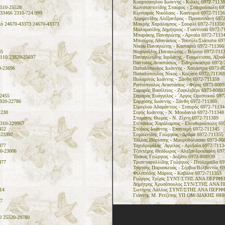
Κουρτέσογλου Ιωάννης - Κιλκίς 6972-71138
510-25528
Κωνσταντινίδης Σταύρος - Σταυρούπολη 69
3466 2310-724.999
Κωσταράς Νικόλαος - Καστοριά 6972-71136
Λιγομενίδης Αλέξανδρος - Προσοτσάνη 697
ό 24670-43373 24670-43373
Μακρής Χαράλαμπος - Σουφλί 6972-711350
Μαλαματίδης Δημήτριος - Γιαννιτσά 6972-7
Μπαράκης Παναγιώτης - Αρναία 6972-7113
Μπισύρης Αθανάσιος - Τσοτύλι/Σιάτιστα 69
Νίκου Παναγιώτης - Καστοριά 6972-711366
95
Νοχουσίδης Παναγιώτης - Βέροια 6972-711
110 23820-25697
Παναγιωτίδης Ιορδάνης - Γουμένισσα, Αξιο
Πάντσιος Αναστάσιος - Σιδηρόκαστρο 6972-
0-23696
Παπαδόπουλος Ιωάννης - Χαλάστρα 6973-8
Παπαδόπουλος Νίκος - Κοζάνη 6972-71136
Πυλαρινός Ιωάννης - Ξάνθη 6972-711359
Ραπτόπουλος Αναστάσιος - Φέρες 6973-8089
Σαμαράς Βασίλειος - Ζαγκλιβέρι 6973-8089
2455
Σαμαράς Ευάγγελος - `Αργος Ορεστικού 697
920-22786
Σαρχόσης Ιωάννης - Ξάνθη 6972-711360
Σϊμογλου Αδαμάντιος - Σταυρός 6972-71134
1230
Σιψής Ιωάννης - Ν. Μουδανιά 6972-711348
Σταμάτης Θωμάς - Ν. Ζίχνη 6972-711389
310-229967
Στέτσικας Χαράλαμπος - Ελευθερούπολη 69
452
Στόϊκος Ιωάννης - Επανωμή 6972-711345
-23397
Συμεωνίδης Γεώργιος - Δράμα 6972-711355
Τάλλας Παρίσσης - Μαυροθάλασσα 6973-80
877
Ταχυδρομίδης `Αγγελος - Αριδαία 6972-7113
0-23006
Τζεντέμης Θεόδωρος - Αλεξανδρούπολη 697
Τόσκας Γεώργιος - Δοξάτο 6973-808930
477
Τριανταφυλλίδης Γεώργιος - Πτολεμαϊδα 6
Τσφτσής Παρασκευάς - Σέρβια/Βελβεντός 6
Φιλιππίδης Μάριος - Καβάλα 6972-711353
Γιώργος Τρίχας ΣΥΝΤ/ΣΤΗΣ ΑΝΑ ΠΕΡΙΦΕΡ
Δημήτρης Χρυσόπουλος ΣΥΝ/ΣΤΗΣ ΑΝΑ ΠΕ
14
Σωτήρης Λάλλος ΣΥΝΤ/ΣΤΗΣ ΑΝΑ ΠΕΡΙΦΕΡ
Γιάννης Μ. Ρετζέπης ΥΠ ΟΜ/ΔΙΑΚΗΣ ΘΗ
7
0 25520-29780