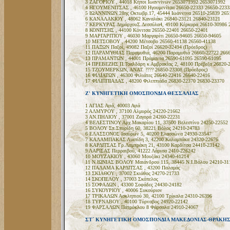
3 ΖΑΓΟΡΙΟΥ , 44018 Κήποι Ιωαννίνων 2653071992 2653071992
4 ΗΓΟΥΜΕΝΙΤΣΑΣ , 46100 Ηγουμενίτσα 26650-22333 26650-2233
5 ΙΩΑΝΝΙΝΩΝ 28ης Οκτωβρ.17, 45444 Ιωάννινα 26510-25839 265
6 ΚΑΝΑΛΑΚΙΟΥ , 48062 Καναλάκι 26840-23121 26840-23121
7 ΚΕΡΚΥΡΑΣ ΔημάρχουΣ.Δεσσύλα4, 49100 Κέρκυρα 26610-30986 
8 ΚΟΝΙΤΣΗΣ , 44100 Κόνιτσα 26550-22401 26650-22401
9 ΜΑΡΓΑΡΙΤΙΟΥ , 46030 Μαργαρίτι 26650-94605 26650-94605
10 ΜΕΤΣΟΒΟΥ , 44200 Μέτσοβο 26560-41138 26560-41138
11 ΠΑΞΩΝ Παξοί, 49082 Παξοί 26620-32494 (Πρόεδρος)
12 ΠΑΡΑΜΥΘΙΑΣ Παραμυθιά, 46200 Παραμυθιά 26660-22722 2666
13 ΠΡΑΜΑΝΤΩΝ , 44001 Πράμαντα 26590-61095 26590-61095
14 ΠΡΕΒΕΖΗΣ Π.Τσαλδάρη κ Αμβρακίας 2, 48100 Πρέβεζα 26820-2
15 ΤΖΟΥΜΕΡΚΩΝ, ΑΝΑΤ. ???? 26850-23308 (Πρόεδρος)
16 ΦΙΛΙΑΤΩΝ , 46300 Φιλιάτες 26640-22416 26640-22416
17 ΦΙΛΙΠΠΙΑΔΑΣ , 48200 Φιλιππιάδα 26830-22370 26830-23370
Ζ' ΚΥΝΗΓΕΤΙΚΗ ΟΜΟΣΠΟΝΔΙΑ ΘΕΣΣΑΛΙΑΣ
1 ΑΓΙΑΣ Αγιά, 40003 Αγιά
2 ΑΛΜΥΡΟΥ , 37100 Αλμυρός 24220-21662
3 ΑΝ.ΠΗΛΙΟΥ , 37001 Ζαγορά 24260-22231
4 ΒΕΛΕΣΤΙΝΟΥ Αρχ.Μακαρίου 11, 37500 Βελεστίνο 24250-22552
5 ΒΟΛΟΥ Σπ.Σπυρίδη 60, 38221 Βόλος 24210-24783
6 ΕΛΑΣΣΟΝΟΣ Ισαύρων 5, 40200 Ελασσώνα 24930-23547
7 ΚΑΛΑΜΠΑΚΑΣ Λιαπίδη 3, 42200 Καλαμπάκα 24320-22676
8 ΚΑΡΔΙΤΣΑΣ Γρ.Λαμπράκη 21, 43100 Καρδίτσα 24410-23142
9 ΛΑΡΙΣΑΣ Περραιβού, 41222 Λάρισα 2410-226242
10 ΜΟΥΖΑΚΙΟΥ , 43060 Μουζάκι 24340-41214
11 Ν.ΙΩΝΙΑΣ ΒΟΛΟΥ Μαιάνδρου 115, 38445 Ν.Ι.Βόλου 24210-31
12 ΠΑΛΑΜΑ ΚΑΡΔΙΤΣΑΣ , 43200 Παλαμάς
13 ΣΚΙΑΘΟΥ , 37002 Σκιάθος 24270-21733
14 ΣΚΟΠΕΛΟΥ , 37003 Σκόπελος
15 ΣΟΦΑΔΩΝ , 43300 Σοφάδες 24430-24182
16 ΣΥΚΟΥΡΙΟΥ , 40006 Συκούριον
17 ΤΡΙΚΑΛΩΝ Ασκληπιού 30, 42100 Τρίκαλα 24310-26396
18 ΤΥΡΝΑΒΟΥ , 40100 Τύρναβος 24920-22142
19 ΦΑΡΣΑΛΩΝ Πατρόκλου 8 Φάρσαλα 24910-24067
ΣΤ΄ ΚΥΝΗΓΕΤΙΚΗ ΟΜΟΣΠΟΝΔΙΑ ΜΑΚΕΔΟΝΙΑΣ-ΘΡΑΚΗ