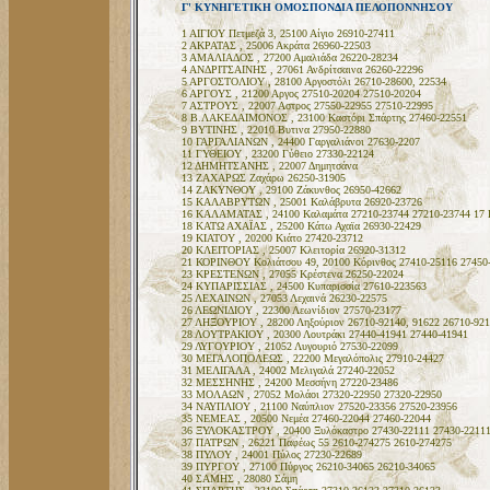
Γ' ΚΥΝΗΓΕΤΙΚΗ ΟΜΟΣΠΟΝΔΙΑ ΠΕΛΟΠΟΝΝΗΣΟΥ
1 ΑΙΓΙΟΥ Πετμεζά 3, 25100 Αίγιο 26910-27411
2 ΑΚΡΑΤΑΣ , 25006 Ακράτα 26960-22503
3 ΑΜΑΛΙΑΔΟΣ , 27200 Αμαλιάδα 26220-28234
4 ΑΝΔΡΙΤΣΑΙΝΗΣ , 27061 Ανδρίτσαινα 26260-22296
5 ΑΡΓΟΣΤΟΛΙΟΥ , 28100 Αργοστόλι 26710-28600, 22534
6 ΑΡΓΟΥΣ , 21200 Αργος 27510-20204 27510-20204
7 ΑΣΤΡΟΥΣ , 22007 Αστρος 27550-22955 27510-22995
8 Β.ΛΑΚΕΔΑΙΜΟΝΟΣ , 23100 Καστόρι Σπάρτης 27460-22551
9 ΒΥΤΙΝΗΣ , 22010 Βυτινα 27950-22880
10 ΓΑΡΓΑΛΙΑΝΩΝ , 24400 Γαργαλιάνοι 27630-2207
11 ΓΥΘΕΙΟΥ , 23200 Γύθειο 27330-22124
12 ΔΗΜΗΤΣΑΝΗΣ , 22007 Δημητσάνα
13 ΖΑΧΑΡΩΣ Ζαχάρω 26250-31905
14 ΖΑΚΥΝΘΟΥ , 29100 Ζάκυνθος 26950-42662
15 ΚΑΛΑΒΡΥΤΩΝ , 25001 Καλάβρυτα 26920-23726
16 ΚΑΛΑΜΑΤΑΣ , 24100 Καλαμάτα 27210-23744 27210-23744 17
18 ΚΑΤΩ ΑΧΑΪΑΣ , 25200 Κάτω Αχαϊα 26930-22429
19 ΚΙΑΤΟΥ , 20200 Κιάτο 27420-23712
20 ΚΛΕΙΤΟΡΙΑΣ , 25007 Κλειτορία 26920-31312
21 ΚΟΡΙΝΘΟΥ Κολιάτσου 49, 20100 Κόρινθος 27410-25116 27450
23 ΚΡΕΣΤΕΝΩΝ , 27055 Κρέστενα 26250-22024
24 ΚΥΠΑΡΙΣΣΙΑΣ , 24500 Κυπαρισσία 27610-223563
25 ΛΕΧΑΙΝΩΝ , 27053 Λεχαινά 26230-22575
26 ΛΕΩΝΙΔΙΟΥ , 22300 Λεωνίδιον 27570-23177
27 ΛΗΞΟΥΡΙΟΥ , 28200 Ληξούριον 26710-92140, 91622 26710-921
28 ΛΟΥΤΡΑΚΙΟΥ , 20300 Λουτράκι 27440-41941 27440-41941
29 ΛΥΓΟΥΡΙΟΥ , 21052 Λυγουριό 27530-22099
30 ΜΕΓΑΛΟΠΟΛΕΩΣ , 22200 Μεγαλόπολις 27910-24427
31 ΜΕΛΙΓΑΛΑ , 24002 Μελιγαλά 27240-22052
32 ΜΕΣΣΗΝΗΣ , 24200 Μεσσήνη 27220-23486
33 ΜΟΛΑΩΝ , 27052 Μολάοι 27320-22950 27320-22950
34 ΝΑΥΠΛΙΟΥ , 21100 Ναύπλιον 27520-23356 27520-23956
35 ΝΕΜΕΑΣ , 20500 Νεμέα 27460-22044 27460-22044
36 ΞΥΛΟΚΑΣΤΡΟΥ , 20400 Ξυλόκαστρο 27430-22111 27430-2211
37 ΠΑΤΡΩΝ , 26221 Παφέως 55 2610-274275 2610-274275
38 ΠΥΛΟΥ , 24001 Πύλος 27230-22689
39 ΠΥΡΓΟΥ , 27100 Πύργος 26210-34065 26210-34065
40 ΣΑΜΗΣ , 28080 Σάμη