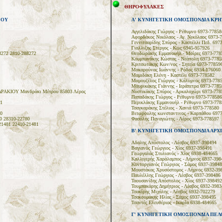
ΘΗΡΟΦΥΛΑΚΕΣ
ΣΟΥ
A' ΚΥΝΗΓΕΤΙΚΗ ΟΜΟΣΠΟΝΔΙΑ ΚΡΗ
Αγγελιδάκης Γιώργος - Ρέθυμνο 6973-77858
Αφορδάκος Νικόλαος - Αγ. Νικόλαος 6973-
Γεννιτσαρίδης Σπύρος - Καστέλλι Πεδ. 697
Γιαλλιζης Στέργος - Κως 6945-957926
272 2810-288272
Θεοδωράκης Εμμανουήλ - Μοίρες 6973-778
Κουμπανάκης Κώστας - Νεάπολη 6973-7785
Κριτσωτάκης Κων/νος - Σητεία 6973-77859
Μακαρούνας Ιωάννης - Ρόδος 6934-176060
Μαμιδάκη Ελένη - Καστέλι 6973-778582
Μαμουζέλος Γιώργος - Κάλυμνος 6973-778
Μαυρικάκης Γιάννης - Ιεράπετρα 6973-7785
ΔΡΑΚΙΟΥ Μανδράκι Μέτρου 85803 Λέρος
Νυστικάκης Σπύρος - Αρκαλοχώρι 6973-778
Παπαδάκης Γιώργος - Ρέθυμνο 6973-778586
1
Περικλάκης Εμμανουήλ - Ρέθυμνο 6973-778
Τσαγκαράκης Στέλιος - Χανιά 6973-778580
0
Βιτωρουλης κωνσταντινος - Καρπάθου 697
0 28310-22780
Φασόλης Παναγιώτης - Λέρος 6973-778597
21481 22410-21481
Β' ΚΥΝΗΓΕΤΙΚΗ ΟΜΟΣΠΟΝΔΙΑ ΑΡΧ
Αδαλης Απόστολος - Λέσβος 6937-398494
Βαγιανός Γεώργιος - Χίος 6937-398491
Γεωργαλάς Στυλιανός - Χίος 6938-484665
Καλλιγερής Χαράλαμπος - Λήμνος 6937-398
Κοντοργιανός Γεώργιος - Σάμος 6937-39848
Μουστάκας Χρυσόστομος - Λήμνος 6932-39
Παυλέλλης Γεώργιος - Λέσβος 6937-398486
Ταουσανίδης Απόστολος - Χίος 6937-398492
Τουμπακάρης Δημήτριος - Λέσβος 6932-3983
Τσακίρης Μιχάλης - Λέσβος 6932-702279
Τσακουμάκης Ηλίας - Σάμος 6937-398495
Τσαντές Ελευθέριος - Ικαρία 6938-484665
Γ' ΚΥΝΗΓΕΤΙΚΗ ΟΜΟΣΠΟΝΔΙΑ ΠΕ