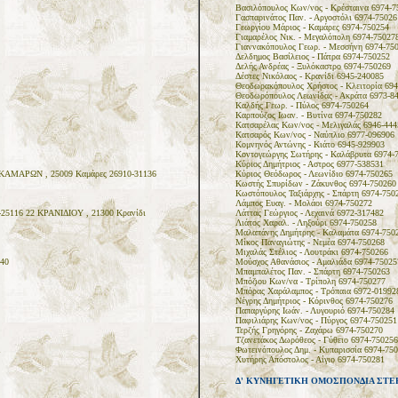
Βασιλόπουλος Κων/νος - Κρέσταινα 6974-7
Γασπαρινάτος Παν. - Αργοστόλι 6974-75026
Γεωργίου Μάριος - Καμάρες 6974-750254
Γιαμαρέλος Νικ. - Μεγαλόπολη 6974-75027
Γιαννακόπουλος Γεωρ. - Μεσσήνη 6974-75
Δελδημος Βασίλειος - Πάτρα 6974-750252
Δελής Ανδρέας - Ξυλόκαστρο 6974-750269
Δέστες Νικόλαος - Κρανίδι 6945-240085
Θεοδωρακόπουλος Χρήστος - Κλειτορία 694
Θεοδωρόπουλος Λεωνίδας - Ακράτα 6973-8
Καλδής Γεωρ. - Πύλος 6974-750264
Καρπούζος Ιωαν. - Βυτίνα 6974-750282
Κατσαρέλας Κων/νος - Μελιγαλάς 6946-444
Κατσαρός Κων/νος - Ναύπλιο 6977-096906
Κομνηνός Αντώνης - Κιάτο 6945-929903
Κοντογεώργης Σωτήρης - Καλάβρυτα 6974-
Κύριος Δημήτριος - Αστρος 6977-538531
 ΚΑΜΑΡΩΝ , 25009 Καμάρες 26910-31136
Κύριος Θεόδωρος - Λεωνίδιο 6974-750265
Κωστής Σπυρίδων - Ζάκυνθος 6974-750260
Κωστόπουλος Ταξιάρχης - Σπάρτη 6974-750
Λάμπος Ευαγ. - Μολάοι 6974-750272
-25116 22 ΚΡΑΝΙΔΙΟΥ , 21300 Κρανίδι
Λάττας Γεώργιος - Λεχαινά 6972-317482
Λιάτος Χαραλ. - Ληξούρι 6974-750258
Μαλαπάνης Δημήτρης - Καλαμάτα 6974-750
Μίκος Παναγιώτης - Νεμέα 6974-750268
Μιχαλάς Στέλιος - Λουτράκι 6974-750266
40
Μούσχος Αθανάσιος - Αμαλιάδα 6974-75025
Μπαμπαλέτος Παν. - Σπάρτη 6974-750263
Μπόζιου Κων/να - Τρίπολη 6974-750277
Μπόρας Χαράλαμπος - Τρόπαια 6972-01992
Νέγρης Δημήτριος - Κόρινθος 6974-750276
Παπαργύρης Ιωάν. - Λυγουριό 6974-750284
Παφιλιάρης Κων/νος - Πύργος 6974-750251
Τερζής Γρηγόρης - Ζαχάρω 6974-750270
Τζανετάκος Δωρόθεος - Γύθειο 6974-750256
1
Φωτεινόπουλος Δημ. - Κυπαρισσία 6974-75
Χυτήρης Απόστολος - Αίγιο 6974-750281
Δ' ΚΥΝΗΓΕΤΙΚΗ ΟΜΟΣΠΟΝΔΙΑ ΣΤΕ