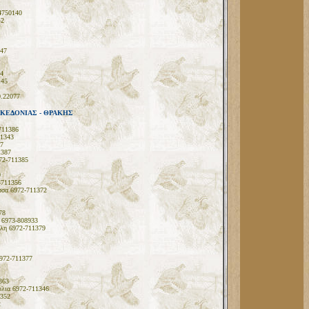
4750140
42
47
4
145
0.22077
ΚΕΔΟΝΙΑΣ - ΘΡΑΚΗΣ
711386
11343
7
1387
972-711385
9
-711356
σσα 6972-711372
78
 6973-808933
ολη 6972-711379
972-711377
363
ύλια 6972-711346
1352
2