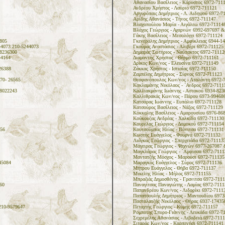
Αθανασίου Βασίλειος - Κάρυστος 6972-711
Ανδρέου Χρήστος - Λαύριο 6972-711121
Αργυρόπαις Δημήτριος - Λ. Αιδηψού 6972-7
Αρίδης Αθανάσιος - Τήνος 6972-711147
Βλαχοπούλου Μαρία - Αιγάλεω 6972-71114
Βλάχος Γεώργιος - Αχαρνών 6992-697697 &
Γάκης Βασίλειος - Μεσολόγγι 6972-711124
805
Γκενεράλης Δημήτριος - Αμφίκλειας 6944-1
4073 210-5244073
Γκούμας Αναστάσιος - Αλιβέρι 6972-711125
8236300
Δημαράς Σωτήριος - Ναύπακτος 6972-71112
44164
Διαμαντής Χρήστος - Θέρμο 6972-711161
Δρίκος Κων/νος - Ελευσίνα 6972-711149
26388
Ζάκκας Χρήστος - Ιστιαίας 6972-711150
Ζαμπέλης Δημήτριος - Σίφνος 6972-711123
70- 26565
Θεοφανόπουλος Κων/νος - Αταλάντη 6972-
Κακλαμάνης Νικόλαος - `Ανδρος 6972-7111
8022243
Καλλιακμάνης Ιωάννης - Αστακού 6934-823
Καλλιθρακάς Κων/νος - Πάρου 6973-99468
Κατσάρας Ιωάννης - Ευπάλιο 6972-711128
Κατσούρος Βασίλειος - Νάξος 6972-711129
Κόκκαλης Βασίλειος - Αμαρουσίου 6976-86
Κούκουζας Ανδρέας - Χαλκίδα 6972-711130
Κουρελας Γεώργιος - Δομοκού 6972-711154
56
Κουτσούμπας Ηλίας - Βόνιτσα 6972-711131
Κωστής Ευάγγελος - Φουρνά 6972-711132
Λιάγκας Γεώργιος - Σπερχειάδα 6972-71113
Μάγειρας Γεώργιος - Ψαχνών 6977-267087 
Μαγκλάρας Γεώργιος - `Αμφισσα 6972-7111
Μαντατζής Μόσχος - Μαρούσι 6972-711135
45084
Μαραγκός Ευάγγελος - Σύρος 6972-711136
Μήτρου Ευάγγελος - Θήβα 6972-711137
Μικελης Ηλίας - Μήλος 6972-711155
Μπραζιάς Δημοσθένης - Γρανιτσα 6972-711
60
Παναγίτσας Παναγιώτης - Λαμίας 6972-7111
Παπανδρέου Κων/νος - Λιδορίκι 6972-7111
Παπατσουλής Δημήτριος - Μαντουδίου 6973
Πασταλατζής Νικόλαος - Θήρας 6937-17435
210-9579647
Πεταχτής Γεώργιος - Κύμης 6972-711157
Ρομποτης Σπυρο-Γιάννης - Λευκάδα 6972-7
Σεχρεμέλης Αθανάσιος - Λιβαδειά 6972-711
Σιταράς Κων/νος - Καρπενήσι 6972-711141