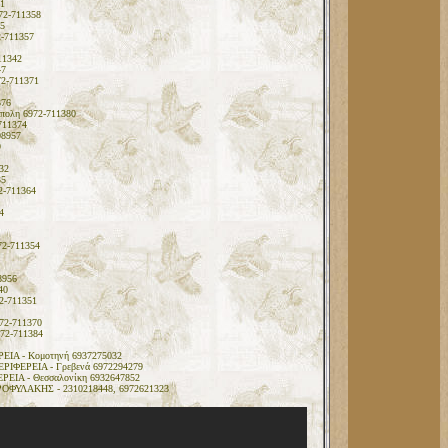
1
72-711358
5
2-711357
11342
47
72-711371
376
ύπολη 6972-711380
711374
08957
9
32
35
2-711364
4
72-711354
8956
40
2-711351
972-711370
972-711384
ΕΙΑ - Κομοτηνή 6937275032
ΡΙΦΕΡΕΙΑ - Γρεβενά 6972294279
ΕΙΑ - Θεσσαλονίκη 6932647852
ΡΟΦΥΛΑΚΗΣ - 2310218448, 6972621323