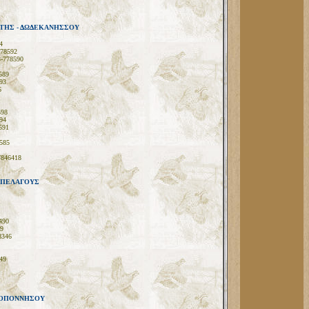
ΤΗΣ - ΔΩΔΕΚΑΝΗΣΣΟΥ
4
778592
3-778590
589
93
6
598
94
591
585
7846418
ΙΠΕΛΑΓΟΥΣ
490
9
8346
49
ΛΟΠΟΝΝΗΣΟΥ