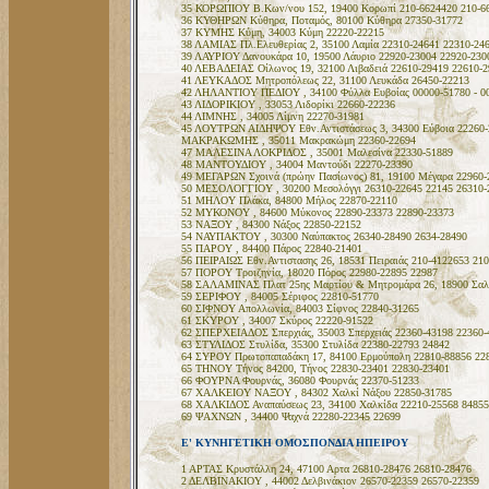
35 ΚΟΡΩΠΙΟΥ Β.Κων/νου 152, 19400 Κορωπί 210-6624420 210-6
36 ΚΥΘΗΡΩΝ Κύθηρα, Ποταμός, 80100 Κύθηρα 27350-31772
37 ΚΥΜΗΣ Κύμη, 34003 Κύμη 22220-22215
38 ΛΑΜΙΑΣ Πλ.Ελευθερίας 2, 35100 Λαμία 22310-24641 22310-24
39 ΛΑΥΡΙΟΥ Δανουκάρα 10, 19500 Λάυριο 22920-23004 22920-230
40 ΛΕΒΑΔΕΙΑΣ Οίλωνος 19, 32100 Λιβαδειά 22610-29419 22610-2
41 ΛΕΥΚΑΔΟΣ Μητροπόλεως 22, 31100 Λευκάδα 26450-22213
42 ΛΗΛΑΝΤΙΟΥ ΠΕΔΙΟΥ , 34100 Φύλλα Ευβοίας 00000-51780 - 0
43 ΛΙΔΟΡΙΚΙΟΥ , 33053 Λιδορίκι 22660-22236
44 ΛΙΜΝΗΣ , 34005 Λίμνη 22270-31981
45 ΛΟΥΤΡΩΝ ΑΙΔΗΨΟΥ Εθν.Αντιστάσεως 3, 34300 Εύβοια 22260-2
ΜΑΚΡΑΚΩΜΗΣ , 35011 Μακρακώμη 22360-22694
47 ΜΑΛΕΣΙΝΑ ΛΟΚΡΙΔΟΣ , 35001 Μαλεσίνα 22330-51889
48 ΜΑΝΤΟΥΔΙΟΥ , 34004 Μαντούδι 22270-23390
49 ΜΕΓΑΡΩΝ Σχοινά (πρώην Πασίωνος) 81, 19100 Μέγαρα 22960-
50 ΜΕΣΟΛΟΓΓΙΟΥ , 30200 Μεσολόγγι 26310-22645 22145 26310-
51 ΜΗΛΟΥ Πλάκα, 84800 Μήλος 22870-22110
52 ΜΥΚΟΝΟΥ , 84600 Μύκονος 22890-23373 22890-23373
53 ΝΑΞΟΥ , 84300 Νάξος 22850-22152
54 ΝΑΥΠΑΚΤΟΥ , 30300 Ναύπακτος 26340-28490 2634-28490
55 ΠΑΡΟΥ , 84400 Πάρος 22840-21401
56 ΠΕΙΡΑΙΩΣ Εθν.Αντιστασης 26, 18531 Πειραιάς 210-4122653 21
57 ΠΟΡΟΥ Τροιζηνία, 18020 Πόρος 22980-22895 22987
58 ΣΑΛΑΜΙΝΑΣ Πλατ 25ης Μαρτίου & Μητρομάρα 26, 18900 Σαλα
59 ΣΕΡΙΦΟΥ , 84005 Σέριφος 22810-51770
60 ΣΙΦΝΟΥ Απολλωνία, 84003 Σίφνος 22840-31265
61 ΣΚΥΡΟΥ , 34007 Σκύρος 22220-91522
62 ΣΠΕΡΧΕΙΑΔΟΣ Σπερχιάς, 35003 Σπερχειάς 22360-43198 22360-
63 ΣΤΥΛΙΔΟΣ Στυλίδα, 35300 Στυλίδα 22380-22793 24842
64 ΣΥΡΟΥ Πρωτοπαπαδάκη 17, 84100 Ερμούπολη 22810-88856 22
65 ΤΗΝΟΥ Τήνος 84200, Τήνος 22830-23401 22830-23401
66 ΦΟΥΡΝΑ Φουρνάς, 36080 Φουρνάς 22370-51233
67 ΧΑΛΚΕΙΟΥ ΝΑΞΟΥ , 84302 Χαλκί Νάξου 22850-31785
68 ΧΑΛΚΙΔΟΣ Αναπαύσεως 23, 34100 Χαλκίδα 22210-25568 84855
69 ΨΑΧΝΩΝ , 34400 Ψαχνά 22280-22345 22699
E' ΚΥΝΗΓΕΤΙΚΗ ΟΜΟΣΠΟΝΔΙΑ ΗΠΕΙΡΟΥ
1 ΑΡΤΑΣ Κρυστάλλη 24, 47100 Αρτα 26810-28476 26810-28476
2 ΔΕΛΒΙΝΑΚΙΟΥ , 44002 Δελβινάκιον 26570-22359 26570-22359