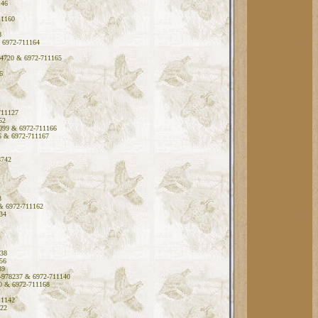
146
11160
8
 6972-711164
44720 & 6972-711165
6
711127
52
099 & 6972-711166
6 & 6972-711167
8742
3
& 6972-711162
34
138
56
39
-978237 & 6972-711140
0 & 6972-711168
11142
122