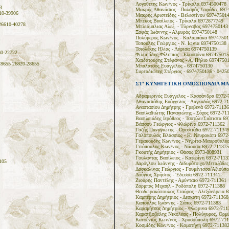
Λογοθέτης Κων/νος - Τρίκαλα 6974500478
3
Μακρής Αθανάσιος - Παλαμάς Σοφάδες 697
10-39906
Μακρής Αριστείδης - Βελεστίνου 69747501
Μπέκος Βασίλειος - Τρίκαλα 6972877749
26610-40278
Μπλιάμπλιας Αλεξ. - Τύρναβος 6974750143
Ξαφάς Ιωάννης - Αλμυρός 6974750148
Πολύμερος Κων/νος - Καλαμπάκα 69747501
Τοπούλης Γεώργιος - Ν. Ιωνία 6974750138
Τσιολέκης Ηλίας - Λάρισα 6974750139
0-22722
Φιλιππίδης Φίλιππας - Ελασσόνα 697475015
Χαιδατούρης Στέφανος - Α. Πήλιο 6974750
8655 26820-28655
Μπαλατσός Ευάγγελος - 6974750130
Συρταδιώτης Στέργιος - 6974750136 - 0425
ΣΤ' ΚΥΝΗΓΕΤΙΚΗ ΟΜΟΣΠΟΝΔΙΑ ΜΑ
Αδραμερινός Ευάγγελος - Κασσάνδρα 6972-
Αθανασιάδης Ευάγγελος - Λαγκαδάς 6972-7
Αναστασίου Δημήτρης - Γρεβενά 6972-71136
Βασιλαδιώτης Παναγιώτης - Σόχος 6972-71
Βασιλειάδης Ιερόθεος - Τσοτύλι/Σιάτιστα 6
Βάσσου Γεώργιος - Φλώρινα 6972-711362
Γαζής Παναγιώτης - Ορεστιάδα 6972-71134
Γαλόπουλος Βλάσσιος - Κ. Νευροκόπι 6972
Γερακούδης Κων/νος - Νιγρίτα-Μαυροθάλα
Γιτόπουλος Κων/νος - Νάουσα 6972-711375
Γκουτής Δημήτριος - Θάσος 6973-808931
Γουλαντας Βασίλειος - Κατερίνη 6972-7113
105
Δαρόγλου Ιωάννης - Διδυμότοιχο/Μεταξάδες
Δασκαλίνας Γεώργιος - Γουμένισσα/Αξιούπ
Δούγιος Χρήστος - Έδεσσα 6972-711341
Ζιούρης Παντέλης - Αμύνταιο 6972-711361
Ζορμπάς Μιχαήλ - Ροδόπολη 6972-711388
Θεοδωρακόπουλος Σταύρος - Αλεξάνδρεια 6
Καμπέρης Δημήτριος - Δεσκάτη 6972-711368
Καπούλας Ιωάννης - Σάπες 6972-711383
Καραμήτσος Δημήτριος - Φλώρινα 6972-711
Καρατζιοβάλης Νικόλαος - Πολύγυρος, Ορμ
Σ
Κατσένιος Κων/νος - Χρυσούπολη 6972-71
Κοσμίδης Κων/νος - Κομοτήνη 6972-71138