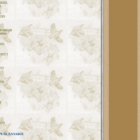
50262
1
8
0283
6-088559
48966
505
750271
253
259
7
8
0273
ΡΕΑΣ ΕΛΛΑΔΟΣ