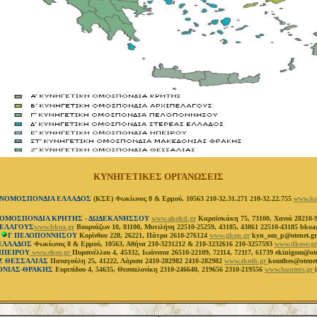
ΚΥΝΗΓΕΤΙΚΕΣ ΟΡΓΑΝΩΣΕΙΣ
ΝΟΜΟΣΠΟΝΔΙΑ ΕΛΛΑΔΟΣ
(ΚΣΕ) Φωκίωνος 8 & Ερμού, 10563 210-32.31.271 210-32.22.755
www.kse
 ΟΜΟΣΠΟΝΔΙΑ ΚΡΗΤΗΣ - ΔΩΔΕΚΑΝΗΣΣΟΥ
www.akokd.gr
Καραϊσκάκη 75, 73100, Χανιά 28210-9
ΠΕΛΑΓΟΥΣ
www.bkoa.gr
Βουρνάζων 10, 81100, Μυτιλήνη 22510-25259, 43185, 43861 22510-43185 bkoa
Γ ΠΕΛΟΠΟΝΝΗΣΟΥ
Κορίνθου 228, 26221, Πάτρα 2610-276124
www.gkop.gr
kyn_om_p@otenet.gr
 ΕΛΛΑΔΟΣ
Φωκίωνος 8 & Ερμού, 10563, Αθήνα 210-3231212 & 210-3232616 210-3257593
www.dkose.gr
ΗΠΕΙΡΟΥ
www.ekoe.gr
Πυρσινέλλου 4, 45332, Ιωάννινα 26510-22109, 72114, 72117, 61739 ekinigom@ote
Ζ ΘΕΣΣΑΛΙΑΣ
Παναγούλη 25, 41222, Λάρισα 2410-282982 2410-282982
www.zkoth.gr
komthes@otenet
ΟΝΙΑΣ-ΘΡΑΚΗΣ
Ευριπίδου 4, 54635, Θεσσαλονίκη 2310-246640, 219656 2310-219556
www.hunters.gr