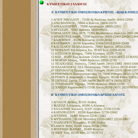
ΚΥΝΗΓΕΤΙΚΟΙ ΣΥΛΛΟΓΟΙ
A' ΚΥΝΗΓΕΤΙΚΗ ΟΜΟΣΠΟΝΔΙΑ ΚΡΗΤΗΣ - ΔΩΔΕΚΑΝΗΣ
1 ΑΓΙΟΥ ΝΙΚΟΛΑΟΥ , 72100 Αγ.Νικόλαος Λασίθι 28410-22956
2 ΑΝΩ ΒΙΑΝΝΟΥ , 70004 Α.Βιάννος 28950-32270
3 ΑΡΚΑΛΟΧΩΡΙΟΥ , 70300 Αρκαλοχώρι 28910-22952
4 ΒΡΥΣΣΩΝ , 73007 Βρύσσες 28250-96653
5 ΗΡΑΚΛΕΙΟΥ Οδός 1878, 71202 Μποδοσάκειο Ηράκλειο 2810-288
6 ΙΕΡΑΠΕΤΡΑΣ Λασίθι, 72200 Ιεράπετρα 28420-22464 28420-22464
7 ΚΑΛΥΜΝΟΥ , 85200 Κάλυμνος 22430-28202
8 ΚΑΡΠΑΘΟΥ , 85700 Κάρπαθος 22450-22013 22450-22609
9 ΚΑΣΤΕΛΙΟΥ ΠΕΔΙΑΔ Καστέλι, 70001 Καστέλι 28910-22952
10 ΚΕΦΑΛΟΥ ΚΩ Κέφαλος Κω, 85301 Κως 22420-41291
11 ΚΙΣΣΑΜΟΥ Κίσαμος, 73400 Κίσσαμος 28220-72201
12 ΚΩΣ , 85300 Κως Δωδεκαν 22420-28453 22420-28453 13 ΜΑΝ
14 ΜΟΙΡΩΝ Μοίρες, 70400 Ηράκλειο 28920-22782
15 ΝΕΑΠΟΛΕΩΣ Νεάπολις, 72400 Λασίθι 28410-33061 28410-3306
16 ΠΑΛΑΙΟΧΩΡΑΣ ΣΕΛ Παλαιοχώρα, 73001 Σέλινο 28230-41443
17 ΠΕΡΑΜΑΤΟΣ Πέραμα, 74052 Ρεθύμνη 28340-22970 28340-2297
18 ΡΕΘΥΜΝΟΥ Καστρινογιαννάκη 74, 74100 Ρέθυμνο 28310-2278
19 ΡΟΔΟΥ Α.Αναστασίας κ Παλαιών Πατρών, 85100 Ρόδος 22410-
20 ΣΗΤΕΙΑΣ Σητεία, 72300 Λασίθι 28430-28774 28430-28774
21 ΤΥΜΠΑΚΙΟΥ Τυμπάκι, 70200 Ηράκλειο 28920-53105
22 ΧΑΝΙΩΝ Καραϊσκάκη75-73100 Χανιά 28210-24571 28210-91303
Β' ΚΥΝΗΓΕΤΙΚΗ ΟΜΟΣΠΟΝΔΙΑ ΑΡΧΙΠΕΛΑΓΟΥΣ
1 ΑΓΙΑΣΟΥ Αγιάσος, 81101 Λέσβος
2 ΙΚΑΡΙΑΣ Α.Κύρηκος, 83300 Α.Κύρηκος
3 ΚΑΛΛΟΝΗΣ Καλλονή, 81107 Λέσβος 22530-22159
4 ΚΑΡΛΟΒΑΣΙΟΥ , 83200 Καρλόβασι 22730-33662
5 ΜΥΡΙΝΗΣ , 81400 Μύρινα 22540-22062
6 ΜΥΤΙΛΗΝΗΣ , 81100 Μυτιλήνη 22510-24617 22510-24617
7 ΠΛΩΜΑΡΙΟΥ Πλωμάριο, 81200 Λέσβος
8 ΣΑΜΟΥ Βαθύ, 83100 Σάμος 22730-27681
9 ΦΟΥΡΝΩΝ ΙΚΑΡΙΑΣ , 83400 Φούρνοι
10 ΧΙΟΥ Χίος, 82100 Χίος 22710-26753