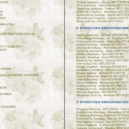
624420
Τζούρας Δημήτριος - Αίγινας 6947-779998 
Τοτος Στυλιανός - Λίμνη Ευβοίας 6972-711
Τραγούλιας Δημήτριος - Γαβαλού 6972-7111
641
Χαβαλίνας Σπυρίδων - Μεσολόγγι 6972-711
04
Χριστογιάννης Σωτήρης - Αγρίνιο 6972-711
9419
Χριστοδούλου Γεώργιος - Λιβαδειά 6972-71
Ψωμάς Ιωάννης - Στυλίδα 6972-711120
0000-51780
Ε' ΚΥΝΗΓΕΤΙΚΗ ΟΜΟΣΠΟΝΔΙΑ ΗΠΕ
2888 24220 22660-24220 46
Αγγέλης Βασίλειος - Μέτσοβο 6973-697468
Γιακουβάκης Θεόδωρος - Αν. Τζουμέρκα 69
Γκουλιούμης Νεκτάριος - Παραμυθιά 6972-
Γραικός Νικόλαος - Κέρκυρα 6973-697472
27177 22960-27177
Ζαφείρης Ελευθέριος - Φιλιππιάδα 6973-69
22645
Καλδάνης Αριστοτέλης - Πρέβεζα 6972-822
Καπάρος Δημήτριος - Αρτα 6973-697467
Κολοβός Θεοφάνης - Αρτα 6972-822734
Κορακιανίτης Χρήστος - Κέρκυρα 6972-822
Λιόντος Κων/νος - 6972-822736
Μάϊκας Σπυρίδων - Φιλιάτες 6973-697473
0-4226408
Μανιφάβας Ευστάθιος - Πράμαντα 6973-69
Μήτσης Χρήστος - Κόνιτσα 6972-822732
μίνα 210-4658888 210-4658888
Μπαλάς Βασίλειος - Ιωάννινα 6972-822721
Σφήκας Νικόλαος - `Αρτα 6973-697469
Τσάνης Σωκράτης - Ηγουμενίτσα 6972-8227
Τσιάμης Ιωάννης - Δελβινάκι 6972-822739
43198
Τσιάμης Κων/νος - Δελβινάκι 6973-697474
Τσούλιας Δημήτριος - 6972-822737
810-88856
Φαναρίσιος Κων/νος - Καναλάκι 6972-8227
Ζ' ΚΥΝΗΓΕΤΙΚΗ ΟΜΟΣΠΟΝΔΙΑ ΘΕΣ
 22210-84855
Πετρωτός Μανώνης - 6974.750135 - 2410.5
Βερεντζιώτης Αθανάσιος - Καλαμπάκα 6974
Γκιουλέκας Νικόλαος - Καρδίτσα 69747501
Κατσόγιαννης Σεραφείμ - Μουζάκι 6974750
Κουλουκτσής Γεώργιος - Αγιά 6974750132
Λάσκος Γεώργιος - Α. Πήλιο 6974750134
Λιούμπης Αλέξανδρος - Φάρσαλα 69747501