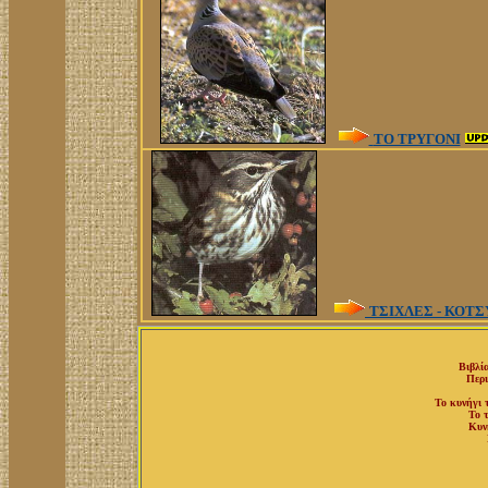
ΤΟ ΤΡΥΓΟΝΙ
ΤΣΙΧΛEΣ - ΚΟΤ
Βιβλί
Περι
To κυνήγι 
Το τ
Κυν