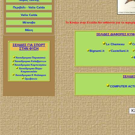
Περιβόλι - Valia Calda
Valia Calda
Μέτσοβο
Το Kυνήγι στην Ελλάδα δεν ευθύνεται για το περιεχό
Μάνη
ΣΕΛΙΔΕΣ ΔΙΑΦΟΡΕΣ ΚΥΝ
Le Chameau
Cr
ΣΕΛΙΔΕΣ ΓΙΑ ΣΠΟΡΤ
ΣΤΗΝ ΦΥΣΗ
Bignami.it
Castellani.it
Xιονοδρομικο Παρνασσού
Xιονοδρομικο Καλαβρύτων
Xιονοδρομικο Kαρπενησίου
Xιονοδρομικο Βόρα-
Καιμακτσαλάν
Xιονοδρομικο Κ Φαλακρού
ΣΕΛΙΔΕ
Ορειβατείν
COMPUTER ACT