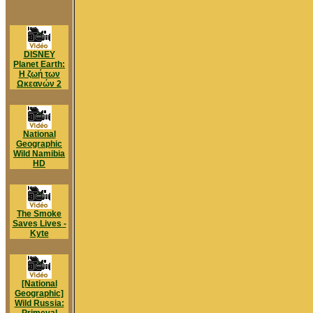
DISNEY
Planet Earth:
Η ζωή των
Ωκεανών 2
National
Geographic
Wild Namibia
HD
The Smoke
Saves Lives -
Kyte
[National
Geographic]
Wild Russia: