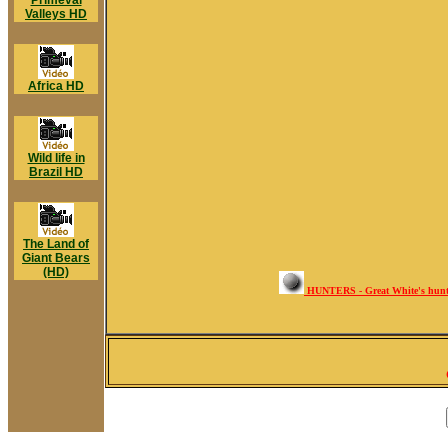
Primeval
Valleys HD
Africa HD
Wild life in
Brazil HD
The Land of
Giant Bears
(HD)
HUNTERS - Great White's hun