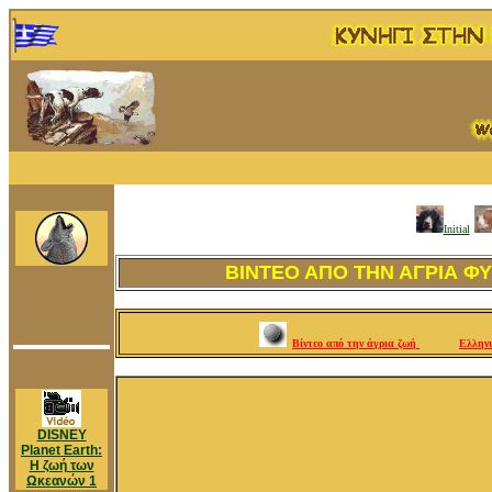
Initial
ΒΙΝΤΕΟ ΑΠΟ ΤΗΝ ΑΓΡΙΑ ΦΥ
Βίντεο από την άγρια ζωή
Eλληνι
DISNEY
Planet Earth:
Η ζωή των
Ωκεανών 1