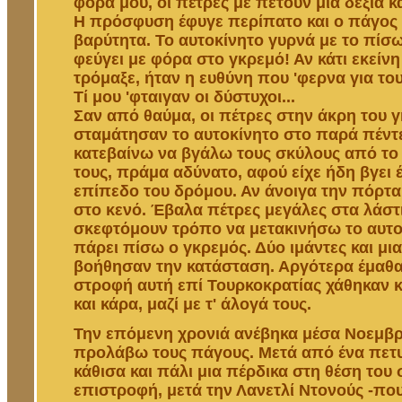
φόρα μου, οι πέτρες με πετούν μια δεξιά κα
Η πρόσφυση έφυγε περίπατο και ο πάγος 
βαρύτητα. Το αυτοκίνητο γυρνά με το πίσ
φεύγει με φόρα στο γκρεμό! Αν κάτι εκείν
τρόμαξε, ήταν η ευθύνη που 'φερνα για το
Τί μου 'φταιγαν οι δύστυχοι...
Σαν από θαύμα, οι πέτρες στην άκρη του 
σταμάτησαν το αυτοκίνητο στο παρά πέντ
κατεβαίνω να βγάλω τους σκύλους από το
τους, πράμα αδύνατο, αφού είχε ήδη βγει 
επίπεδο του δρόμου. Αν άνοιγα την πόρτ
στο κενό. Έβαλα πέτρες μεγάλες στα λάστι
σκεφτόμουν τρόπο να μετακινήσω το αυτο
πάρει πίσω ο γκρεμός. Δύο ιμάντες και μια
βοήθησαν την κατάσταση. Αργότερα έμαθα
στροφή αυτή επί Τουρκοκρατίας χάθηκαν 
και κάρα, μαζί με τ' άλογά τους.
Την επόμενη χρονιά ανέβηκα μέσα Νοεμβρ
προλάβω τους πάγους. Μετά από ένα πετυ
κάθισα και πάλι μια πέρδικα στη θέση του
επιστροφή, μετά την Λανετλί Ντονούς -πο