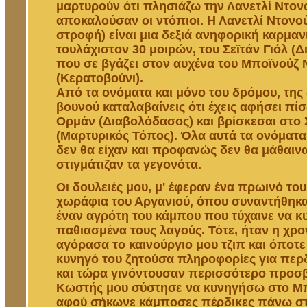
μαρτυρούν ότι πλησιάζω την Λανετλί Ντον
αποκαλούσαν οι ντόπιοι. Η Λανετλί Ντονο
στροφή) είναι μια δεξιά ανηφορική καρμαν
τουλάχιστον 30 μοιρών, του Σεϊτάν Γιόλ (
που σε βγάζει στον αυχένα του Μποϊνούζ 
(Κερατοβούνι).
Από τα ονόματα και μόνο του δρόμου, της
βουνού καταλαβαίνεις ότι έχεις αφήσει πί
Ορμάν (Διαβολόδασος) και βρίσκεσαι στο 
(Μαρτυρικός Τόπος). Όλα αυτά τα ονόματα
δεν θα είχαν και προφανώς δεν θα μάθαινα
στιγμάτιζαν τα γεγονότα.
Οι δουλειές μου, μ' έφεραν ένα πρωινό του
χωράφια του Αργανιού, όπου συναντήθηκα
έναν αγρότη του κάμπου που τύχαινε να κ
παθιασμένα τους λαγούς. Τότε, ήταν η χρο
αγόρασα το καινούργιο μου τζιπ και όποτ
κυνηγό του ζητούσα πληροφορίες για περδ
και τώρα γινόντουσαν περισσότερο προσβ
Κωστής μου σύστησε να κυνηγήσω στο Μπ
αφού σήκωνε κάμποσες πέρδικες πάνω στ