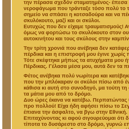
την πέρασα σχεδόν σταματημένος- έπεσα 
νεροφάγωμα που τράνταξε τόσο πολύ το τ
σημείο να σπάσει η κοτσαδούρα και να πέ
σκυλόκουτο, μαζί και οι σκύλοι.
Ευτυχώς που δεν είχαμε τραυματισμούς! 
όμως να φορτώσω το σκυλόκουτο στον ου
αυτοκινήτου και τους σκύλους στην καμπίν
Την τρίτη χρονιά που ανέβηκα δεν κατάφ
πέρδικα και η επιστροφή μου έγινε χωρίς
Τότε σκέφτηκα μήπως τα ατυχήματα μου ή
Πέρδικας. Γέλασα μέσα μου, αυτά δεν τα π
Φέτος ανέβηκα πολύ νωρίτερα και κατέβηκ
που την μπλόκαραν οι σκύλοι πίσω από έν
κάθισα κι αυτή στο συνοδηγό, μα τούτη τ
τα μάτια μου από το δρόμο.
Δυο ώρες έκανα να κατέβω. Περπατώντας θ
προ πολλού! Είχα ήδη αφήσει πίσω το Σεγί
έπιανα την άσφαλτο, να βγω στην Εθνική.
Επιταχύνοντας κι αφού σιγουρεύομαι ότι δ
τίποτα το δυσάρεστο στο δρόμο, γυρνώ επ