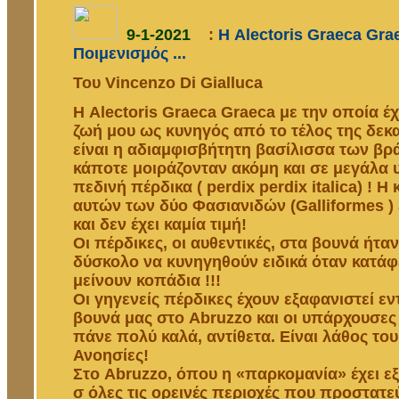
9-1-2021
:
Η Alectoris Graeca Gra
Ποιμενισμός ...
Του Vincenzo Di Gialluca
Η Alectoris Graeca Graeca με την οποία έ
ζωή μου ως κυνηγός από το τέλος της δεκα
είναι η αδιαμφισβήτητη βασίλισσα των β
κάποτε μοιράζονταν ακόμη και σε μεγάλα 
πεδινή πέρδικα ( perdix perdix italica) ! Η 
αυτών των δύο Φασιανιδών (Galliformes )
και δεν έχει καμία τιμή!
Οι πέρδικες, οι αυθεντικές, στα βουνά ήτα
δύσκολο να κυνηγηθούν ειδικά όταν κατά
μείνουν κοπάδια !!!
Οι γηγενείς πέρδικες έχουν εξαφανιστεί ε
βουνά μας στο Abruzzo και οι υπάρχουσες
πάνε πολύ καλά, αντίθετα. Είναι λάθος του
Ανοησίες!
Στο Abruzzo, όπου η «παρκομανία» έχει 
σ όλες τις ορεινές περιοχές που προστατ