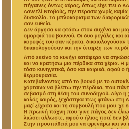
πήγαινες όντως αέρας, όπως είχε πει ο Κ
Λανετλί Ντοβούς, την πέρασα χωρίς καμία 
δυσκολία. Το μπλοκάρισμα των διαφορικώ
σαν ευθεία.
Δεν άργησα να φτάσω στον αυχένα και μα
ομορφιά του βουνού. Οι δυο μεγάλες και 
κορυφές του σαν κέρατα, δικαιολογούσαν 
δικαιολογούσαν και την ύπαρξη των περδί
Από εκείνο το κυνήγι κατάφερα να σηκώσ
και να κρατήσω μια πέρδικα στα χέρια. Η 
τόσο κυνηγετικά, όσο και καιρικά, αφού ο 
θερμοκρασία.
Κατεβαίνοντας από το βουνό με το αυτοκίν
χόρταινα να βλέπω την πέρδικα, που πάν
σεβασμό στη θέση του συνοδηγού. Λίγο η χ
καλός καιρός, ξεχάστηκα πως φτάνω στη Λ
μαζί ξέχασα και τη συμβουλή που μου 'χε 
Η πρωινή πάχνη που 'γινε πάγος δεν έλι
λιώσει άλλωστε, αφού ο ήλιος ποτέ δεν βλ
Στην προσπάθειά μου να φρενάρω και να