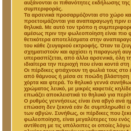
αυξάνονται οι πιθανότητες εκδήλωσης της
συμπεριφοράς.
Τα αρσενικά προσαρμόζονται στο χώρο κα
προετοιμάζονται για αναπαραγωγή πριν ε
θηλυκά. Με αυτό τον τρόπο η συμπεριφορά
αμέσως πριν την φωλεοποίηση είναι πιο 
θετικότερα αποτελέσματα στην αναπαραγω
του κάθε ζευγαριού εκτροφής. Όταν τα ζευ
σχηματιστούν και αρχίσει η παραγωγή αυγ
υπερασπίζεται, από άλλα αρσενικά, όλη τη
ιδιαίτερα την περιοχή που είναι κοντά στη
Οι πέρδικες φτιάχνουν τη φωλιά τους στο
από θάμνους ή μέσα σε ποώδη βλάστηση
χόρτα και φτερά. Το θηλυκό γεννά συνήθω
χρώματος λευκό, με μικρές καφετιές κηλίδε
επωάζει αποκλειστικά το θηλυκό για περίπ
Ο ρυθμός γεννήσεως είναι ένα αβγό ανά ημ
επώαση δεν ξεκινά εάν δε συμπληρωθεί ο
των αβγών. Συνήθως, οι πέρδικες που ξεκ
φωλεοποίηση, είναι μεγαλύτερες του ενός 
αντίθεση με τις υπόλοιπες οι οποίες λόγω