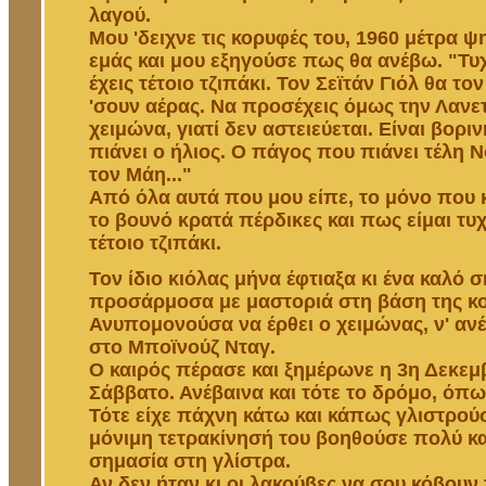
λαγού.
Μου 'δειχνε τις κορυφές του, 1960 μέτρα 
εμάς και μου εξηγούσε πως θα ανέβω. "Τυ
έχεις τέτοιο τζιπάκι. Τον Σεϊτάν Γιόλ θα το
'σουν αέρας. Να προσέχεις όμως την Λανε
χειμώνα, γιατί δεν αστειεύεται. Είναι βοριν
πιάνει ο ήλιος. Ο πάγος που πιάνει τέλη 
τον Μάη..."
Από όλα αυτά που μου είπε, το μόνο που 
το βουνό κρατά πέρδικες και πως είμαι τυ
τέτοιο τζιπάκι.
Τον ίδιο κιόλας μήνα έφτιαξα κι ένα καλό
προσάρμοσα με μαστοριά στη βάση της κ
Ανυπομονούσα να έρθει ο χειμώνας, ν' αν
στο Μποϊνούζ Νταγ.
Ο καιρός πέρασε και ξημέρωνε η 3η Δεκεμ
Σάββατο. Ανέβαινα και τότε το δρόμο, όπω
Τότε είχε πάχνη κάτω και κάπως γλιστρούσ
μόνιμη τετρακίνησή του βοηθούσε πολύ και
σημασία στη γλίστρα.
Αν δεν ήταν κι οι λακούβες να σου κόβουν