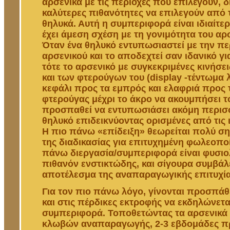
αρσενικά με τις περιοχές που επιλέγουν, δ
καλύτερες πιθανότητες να επιλεγούν από 
θηλυκά. Αυτή η συμπεριφορά είναι ιδιαίτερ
έχει άμεση σχέση με τη γονιμότητα του αρ
Όταν ένα θηλυκό εντυπωσιαστεί με την πε
αρσενικού και το αποδεχτεί σαν ιδανικό γ
τότε το αρσενικό με συγκεκριμένες κινήσε
και των φτερούγων του (display -τέντωμα 
κεφάλι προς τα εμπρός και ελαφριά προς 
φτερούγας μέχρι το άκρο να ακουμπήσει τ
προσπαθεί να εντυπωσιάσει ακόμη περισ
θηλυκό επιδεικνύοντας ορισμένες από τις 
Η πιο πάνω «επίδειξη» θεωρείται πολύ ση
της διαδικασίας για επιτυχημένη φωλεοπο
πάνω διεργασία/συμπεριφορά είναι φυσιο
πιθανόν ενστικτώδης, και σίγουρα συμβάλ
αποτέλεσμα της αναπαραγωγικής επιτυχία
Για τον πιο πάνω λόγο, γίνονται προσπάθε
και στις πέρδικες εκτροφής να εκδηλώνετ
συμπεριφορά. Τοποθετώντας τα αρσενικά 
κλωβών αναπαραγωγής, 2-3 εβδομάδες πρ