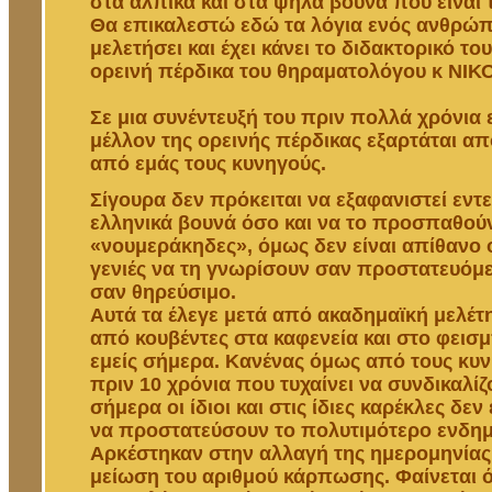
στα αλπικά και στα ψηλά βουνά που είναι τ
Θα επικαλεστώ εδώ τα λόγια ενός ανθρώπ
μελετήσει και έχει κάνει το διδακτορικό τ
ορεινή πέρδικα του θηραματολόγου κ ΝΙΚ
Σε μια συνέντευξή του πριν πολλά χρόνια ε
μέλλον της ορεινής πέρδικας εξαρτάται απ
από εμάς τους κυνηγούς.
Σίγουρα δεν πρόκειται να εξαφανιστεί εντ
ελληνικά βουνά όσο και να το προσπαθού
«νουμεράκηδες», όμως δεν είναι απίθανο 
γενιές να τη γνωρίσουν σαν προστατευόμεν
σαν θηρεύσιμο.
Αυτά τα έλεγε μετά από ακαδημαϊκή μελέτη
από κουβέντες στα καφενεία και στο φεισ
εμείς σήμερα. Κανένας όμως από τους κυ
πριν 10 χρόνια που τυχαίνει να συνδικαλίζ
σήμερα οι ίδιοι και στις ίδιες καρέκλες δεν
να προστατεύσουν το πολυτιμότερο ενδημ
Αρκέστηκαν στην αλλαγή της ημερομηνίας 
μείωση του αριθμού κάρπωσης. Φαίνεται 