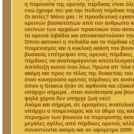
η παρουσία της ορεινής πέρδικας είναι όλο
ενώ έχουμε πει για την πεδινή πέρδικα πέ
Οι αιτίες? Μόνο μία : Η προοδευτική εγκα
ορεινών βοσκοτόπων από τον άνθρωπο κ
εκείνων των αρχαίων πρακτικών που ανα
τα ορεινά λιβάδια και αποκαταστούσαν τη
Όπου κατοικεί η πεδιάδα και τα πέρδικα ε
ποιμενισμός και η κυκλική καύση του βου
βοσκούς επέτρεψαν στις ορεινές πέρδικες 
πέρδικες να αναπαράγονται αποτελεσματι
Απόδειξη αυτού που λέω; Πρώτα απ 'όλα η
ακόμη και προς το τέλος της δεκαετίας το
όταν κυνηγούσα ορεινές πέρδικες σε ανατ
όπου η Graeca ήταν σε αφθονία και εξακολ
υπάρχει σήμερα , όταν συνάντησα μια βο
ψηλά χόρτα δεν υπήρχε ζωή εκεί!
Ακόμα και σήμερα, σε ορισμένες ανατολικ
υπάρχει ο ποιμενισμός και το έθιμο της κ
περιοχών των βουνών εκ περιτροπής ασκε
μεγάλες αγέλες από πέρδικες ορεινές αλλά
συναντώνται ακόμη και σε υψόμετρο 2000 